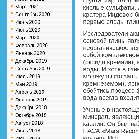
грунта марсоходом
Март 2021
кислые сульфаты. А
кратера Индевор 
Сентябрь 2020
первые следы глин
Июль 2020
Июнь 2020
Исследователи акц
Март 2020
основой глины явл
Февраль 2020
неорганическое ве
Январь 2020
собой комплексно
Декабрь 2019
(оксида кремния),
воды. И хотя в гли
Сентябрь 2019
молекулы связаны 
Июль 2019
кремнеземом), ясно
Май 2019
обойтись процесс 
Апрель 2019
вода всегда входит
Февраль 2019
Декабрь 2018
Ученые в настояще
Октябрь 2018
минерал, являющий
Август 2018
каолин. Он был на
НАСА «Mars Reconn
Июль 2018
кратера Игл.
Июнь 2018