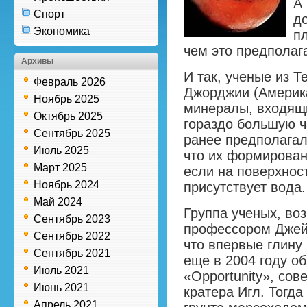
А
Спорт
до
Экономика
п
чем это предполаг
Архивы
И так, ученые из Т
Февраль 2026
Джорджии (Америка
Ноябрь 2025
минералы, входящи
Октябрь 2025
гораздо большую ч
Сентябрь 2025
ранее предполагал
Июль 2025
что их формирован
Март 2025
если на поверхнос
Ноябрь 2024
присутствует вода.
Май 2024
Группа ученых, во
Сентябрь 2023
профессором Джей
Сентябрь 2022
что впервые глину
Сентябрь 2021
еще в 2004 году о
Июль 2021
«Opportunity», со
Июнь 2021
кратера Игл. Тогда
Апрель 2021