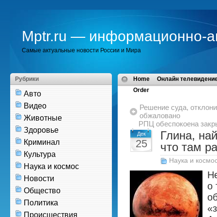
Mptr.ru — информационно-а
Самые актуальные новости России и Мира
Рубрики
Home
Онлайн телевидение
Order
Авто
Видео
Решение суда, отклони
обжаловано
Животные
РПЦ обеспокоена закр
Здоровье
Глина, на
Дек
25
Криминал
что там р
Культура
Наука и космо
Наука и космос
Н
Новости
о
Общество
о
Политика
«з
Происшествия