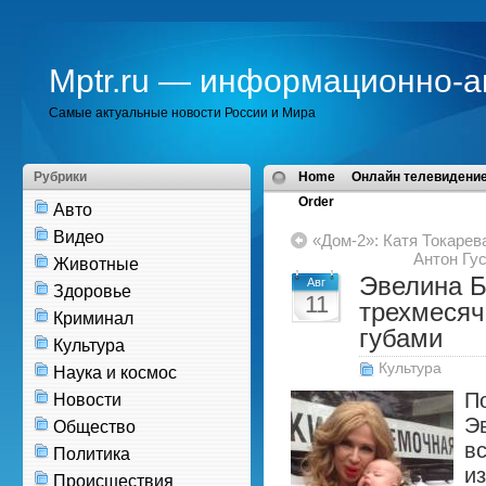
Mptr.ru — информационно-а
Самые актуальные новости России и Мира
Рубрики
Home
Онлайн телевидение
Order
Авто
Видео
«Дом-2»: Катя Токаре
Антон Гу
Животные
Эвелина Б
Авг
Здоровье
11
трехмесяч
Криминал
губами
Культура
Культура
Наука и космос
По
Новости
Э
Общество
в
Политика
и
Происшествия