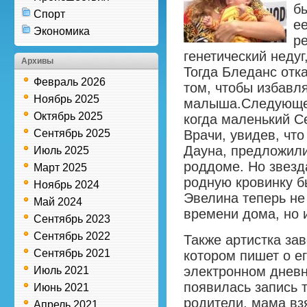
б
Спорт
е
Экономика
р
генетический недуг
Архивы
Тогда Бледанс отк
Февраль 2026
том, чтобы избавл
Ноябрь 2025
малыша.
Следующее
Октябрь 2025
когда маленький С
Сентябрь 2025
Врачи, увидев, чт
Дауна, предложили
Июль 2025
роддоме. Но звезд
Март 2025
родную кровинку б
Ноябрь 2024
Эвелина теперь не
Май 2024
времени дома, но и
Сентябрь 2023
Сентябрь 2022
Также артистка зав
Сентябрь 2021
котором пишет о ег
электронном дневн
Июль 2021
появилась запись 
Июнь 2021
родители, мама взя
Апрель 2021