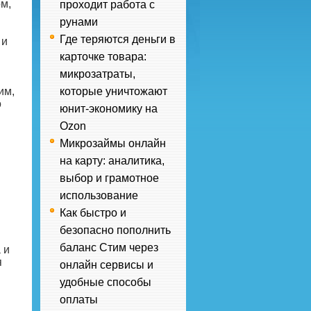
ом,
проходит работа с
рунами
Где теряются деньги в
 и
карточке товара:
микрозатраты,
им,
которые уничтожают
о
юнит-экономику на
Ozon
Микрозаймы онлайн
на карту: аналитика,
выбор и грамотное
использование
Как быстро и
безопасно пополнить
баланс Стим через
 и
я
онлайн сервисы и
удобные способы
оплаты