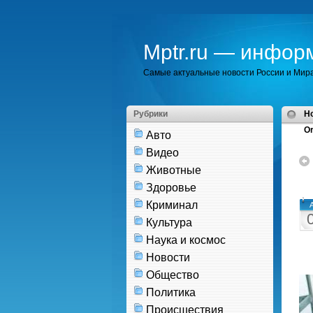
Mptr.ru — инфор
Самые актуальные новости России и Мир
Рубрики
H
Or
Авто
Видео
Животные
Здоровье
Криминал
Культура
Наука и космос
Новости
Общество
Политика
Происшествия