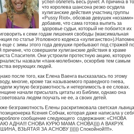
успел облететь весь рунет. А причина в т
что королева шансона резко осудила
хулиганские действия участниц группы
«Pussy Riot», обозвав девушек «козами»
добавив, что сама готова выпить за
здоровье судьи, который не побоится их
иговорить к семи годам лишения свободы (максимальная
нкция по статье Уголовного кодекса «хулиганство»).
Напомн
о еще с зимы этого года девушки пребывают под стражей п
й причине, что совершили хулиганские действия в храме
иста Спасителя. Они устроили протестную акцию, которую
рналисты назвали «панк-молебном», оскорбив тем самым
вства верующих людей.
нако после того, как Елена Ваенга высказалась по этому
воду, многие, кроме так называемого праведного гнева,
идели жуткую безграмотность и нетерпимость в ее словах.
нщине начали присылать цитаты из Библии, однако она
советовала людям поучать не ее, а своих детей.
кже безграмотность Елены раскритиковала светская львица
позиционерка Ксения Собчак, которая даже написала у себ
кроблоге сообщение следующего содержания: «СНОВА
АЮ АДНА!!! СНОВА КУРЮ МАМА СНОВА)))) А ВАКРУК
ШИНА, ВЗЬЯТАЯ ЗА АСНОВУ )))))) Спокойной!!!!».