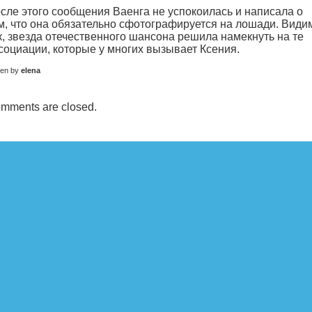
сле этого сообщения Ваенга не успокоилась и написала о
м, что она обязательно сфотографируется на лошади. Види
к, звезда отечественного шансона решила намекнуть на те
социации, которые у многих вызывает Ксения.
ten by
elena
mments are closed.