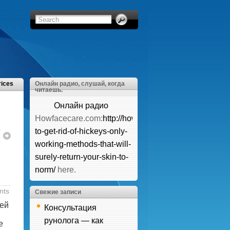
rices
Онлайн радио, слушай, когда
читаешь.
Онлайн радио
Howfacecare.com:
http://howfacecare.com/how-
т
to-get-rid-of-hickeys-only-
в
working-methods-that-will-
surely-return-your-skin-to-
norm/
here.
nts
Свежие записи
ей
Консультация
рунолога — как
е