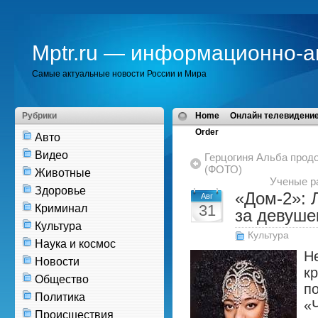
Mptr.ru — информационно-а
Самые актуальные новости России и Мира
Рубрики
Home
Онлайн телевидение
Order
Авто
Видео
Герцогиня Альба прод
(ФОТО)
Животные
Ученые р
Здоровье
«Дом-2»: 
Авг
31
Криминал
за девуше
Культура
Культура
Наука и космос
Н
Новости
к
Общество
п
Политика
«
Происшествия