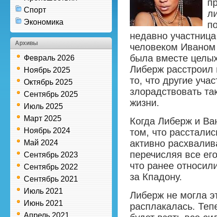
п
Спорт
л
Экономика
п
недавно участница
Архивы
человеком Иваном 
была вместе целых
Февраль 2026
Либерж расстроил 
Ноябрь 2025
то, что другие уча
Октябрь 2025
злорадствовать та
Сентябрь 2025
жизни.
Июль 2025
Март 2025
Когда Либерж и Ва
Ноябрь 2024
том, что расстали
активно расхвалив
Май 2024
перечисляя все его
Сентябрь 2023
что ранее относили
Сентябрь 2022
за Кпадону.
Сентябрь 2021
Июль 2021
Либерж не могла э
Июнь 2021
расплакалась. Теп
Апрель 2021