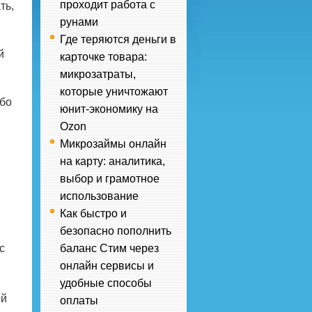
проходит работа с
ть,
рунами
Где теряются деньги в
й
карточке товара:
микрозатраты,
которые уничтожают
убо
юнит-экономику на
Ozon
Микрозаймы онлайн
на карту: аналитика,
выбор и грамотное
использование
Как быстро и
безопасно пополнить
с
баланс Стим через
онлайн сервисы и
удобные способы
ий
оплаты