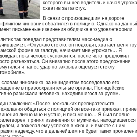
которого вышел водитель и начал угрожа
схватив за галстук.
В связи с произошедшим на дороге
нфликтом чиновник обратился в полицию. Однако на данны
мент письменные извинения обидчика его удовлетворили.
литик так поведал представителям масс-медиа о
учившемся: «Опускаю стекло, он подходит, хватает меня гр
хамской форме за галстук, начинает мне угрожать… Я
дождал, пока человек успокоится, после чего предложил
осто разъехаться. Он внезапно после этого предложения
змутился и нанес удар по закрывающемуся стеклу
томобиля».
 словам чиновника, за инцидентом последовало его
ращение в правоохранительные органы. Полицейские
тивно разыскали человека, находившегося за рулем.
дин заключил: «После нескольких препирательств
нежелания общаться с полицией он все-таки приехал, прине
винения лично мне и устно, и письменно… Я был вполне
овлетворен, принял извинения от мужчины, находившегося
 рулем, и пожелал ему успехов в жизни, и вместе с ним
разил надежду, что в дальнейшем не будет таких проявлен
лиганства».