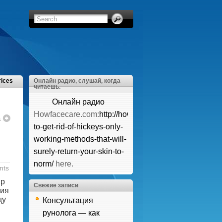
rices
Онлайн радио, слушай, когда
читаешь.
Онлайн радио
Howfacecare.com:
http://howfacecare.com/how-
а
to-get-rid-of-hickeys-only-
working-methods-that-will-
surely-return-your-skin-to-
norm/
here.
nts
ир
Свежие записи
ния
цу
Консультация
рунолога — как