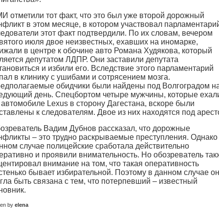
И отметили тот факт, что это был уже второй дорожный
нфликт в этом месяце, в котором участвовал парламентарий
едователи этот факт подтвердили. По их словам, вечером
вятого июля двое неизвестных, ехавших на иномарке,
ижали в центре к обочине авто Романа Худякова, который
ляется депутатом ЛДПР. Они заставили депутата
тановиться и избили его. Вследствие этого парламентарий
пал в клинику с ушибами и сотрясением мозга.
едполагаемые обидчики были найдены под Волгоградом н
едующий день. Спецбортом четыре мужчины, которые ехал
 автомобиле Lexus в сторону Дагестана, вскоре были
ставлены к следователям. Двое из них находятся под арест
озреватель Вадим Дубнов рассказал, что дорожные
нфликты – это трудно раскрываемые преступления. Однако
нном случае полицейские сработала действительно
еративно и проявили внимательность. Но обозреватель так
центировал внимание на том, что такая оперативность
стенько бывает избирательной. Поэтому в данном случае о
гла быть связана с тем, что потерпевший – известный
новник.
ten by
elena