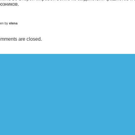
юзников.
ten by
elena
mments are closed.