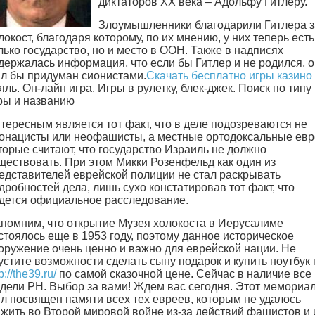
диктаторов ХХ века – Адольфу Гитлеру.
Злоумышленники благодарили Гитлера з
локост, благодаря которому, по их мнению, у них теперь есть
лько государство, но и место в ООН. Также в надписях
держалась информация, что если бы Гитлер и не родился, о
л бы придуман сионистами.
Скачать бесплатно игры казино
яль. Он-лайн игра. Игры в рулетку, блек-джек. Поиск по типу
ры и названию
тересным является тот факт, что в деле подозреваются не
онацисты или неофашисты, а местные ортодоксальные евр
торые считают, что государство Израиль не должно
ществовать. При этом Микки Розенфельд как один из
едставителей еврейской полиции не стал раскрывать
дробностей дела, лишь сухо констатировав тот факт, что
дется официальное расследование.
помним, что открытие Музея холокоста в Иерусалиме
стоялось еще в 1953 году, поэтому данное историческое
оружение очень ценно и важно для еврейской нации. Не
устите возможности сделать сыну подарок и купить ноутбук 
p://the39.ru/
по самой сказочной цене. Сейчас в наличие все
дели PH. Выбор за вами! Ждем вас сегодня. Этот мемориа
л посвящен памяти всех тех евреев, которым не удалось
жить во Второй мировой войне из-за действий фашистов и 