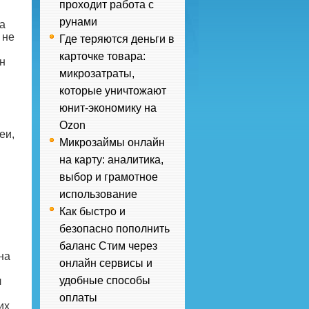
проходит работа с
рунами
а
 не
Где теряются деньги в
карточке товара:
н
микрозатраты,
которые уничтожают
юнит-экономику на
Ozon
еи,
Микрозаймы онлайн
на карту: аналитика,
выбор и грамотное
использование
Как быстро и
безопасно пополнить
баланс Стим через
на
онлайн сервисы и
удобные способы
л
оплаты
их