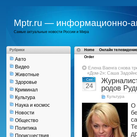
Mptr.ru — информационно-а
Самые актуальные новости России и Мира
Рубрики
Home
Онлайн телевидение
Order
Авто
Видео
Елена Ваенга снова тр
«Дом-2»: Саша Задойн
Животные
Журналист
Сен
Здоровье
24
родов Руд
Криминал
Культура
Культура
О
Наука и космос
б
Новости
с
Общество
Т
Политика
д
Происшествия