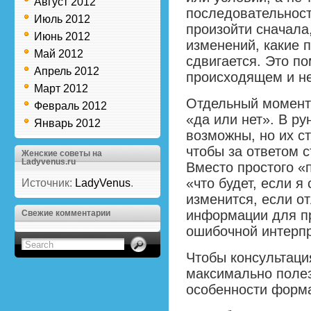
Август 2012
последовательност
Июль 2012
произойти сначала,
Июнь 2012
изменений, какие п
Май 2012
сдвигается. Это п
Апрель 2012
происходящем и не
Март 2012
Отдельный момент
Февраль 2012
«да или нет». В ру
Январь 2012
возможны, но их с
чтобы за ответом 
Женские советы на
Ladyvenus.ru
Вместо простого «
«что будет, если я
Источник:
LadyVenus
.
изменится, если о
информации для пр
Свежие комментарии
ошибочной интерпр
Чтобы консультаци
максимально полез
особенности форм