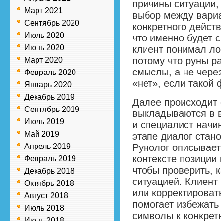
причины ситуации,
Март 2021
выбор между вариа
Сентябрь 2020
конкретного действ
Июль 2020
что именно будет 
Июнь 2020
клиент понимал ло
потому что руны р
Март 2020
смыслы, а не чере
Февраль 2020
«нет», если такой 
Январь 2020
Декабрь 2019
Далее происходит 
Сентябрь 2019
выкладываются в 
Июль 2019
и специалист начи
Май 2019
этапе диалог стан
Апрель 2019
Рунолог описывает
контексте позиции
Февраль 2019
чтобы проверить, к
Декабрь 2018
ситуацией. Клиент
Октябрь 2018
или корректировать
Август 2018
помогает избежать
Июль 2018
символы к конкре
Июнь 2018