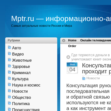
Mptr.ru — информационно-а
Самые актуальные новости России и Мира
Рубрики
Home
Онлайн телевидение
Order
Авто
Видео
Где теряются деньги в
уничтожают юнит-экон
Животные
Консульта
Фев
Здоровье
04
проходит 
Криминал
Новости
Культура
Консультация рунол
Наука и космос
последовательная 
Новости
и обратной связью
Общество
используются не к
Политика
а как инструмент а
Происшествия