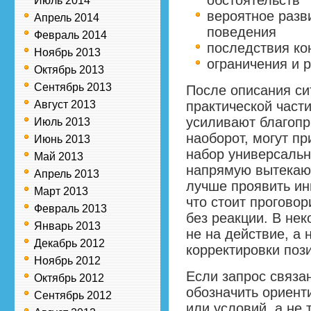
обстоятельств
Июль 2014
вероятное разв
Апрель 2014
поведения
Февраль 2014
последствия ко
Ноябрь 2013
ограничения и 
Октябрь 2013
Сентябрь 2013
После описания си
Август 2013
практической част
усиливают благопр
Июль 2013
наоборот, могут пр
Июнь 2013
набор универсальн
Май 2013
напрямую вытекающ
Апрель 2013
лучше проявить ини
Март 2013
что стоит проговор
Февраль 2013
без реакции. В не
Январь 2013
не на действие, а
Декабрь 2012
корректировки поз
Ноябрь 2012
Если запрос связа
Октябрь 2012
обозначить ориент
Сентябрь 2012
или условий, а не