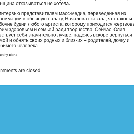
нщина отказываться не хотела.
интервью представителям масс-медиа, переведенная из
анимации в обычную палату, Началова сказала, что таковы
бочие будни любого артиста, которому приходится жертвов
оим здоровьем и семьей ради творчества. Сейчас Юлия
вствует себя значительно лучше, надеясь вскоре вернуться
мой и обнять своих родных и близких – родителей, дочку и
бимого человека.
ten by
elena
mments are closed.