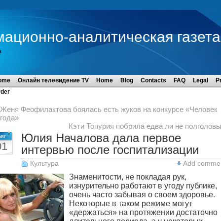
мационно-аналитическая газета
а
ome
Онлайн телевидение TV
Home
Blog
Contacts
FAQ
Legal
P
der
Женя Феофилактова боялась есть жуков на конкурсе «Человек
года»
Кэти Топурия побрила едва ли не полголов
Юлия Началова дала первое
Авг
01
интервью после госпитализации
Культура
Add comme
Знаменитости, не покладая рук,
изнурительно работают в угоду публике,
очень часто забывая о своем здоровье.
Некоторые в таком режиме могут
«держаться» на протяжении достаточно