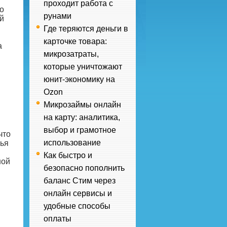
проходит работа с
о
рунами
й
Где теряются деньги в
карточке товара:
а
микрозатраты,
которые уничтожают
юнит-экономику на
Ozon
Микрозаймы онлайн
на карту: аналитика,
выбор и грамотное
что
использование
вья
Как быстро и
ной
безопасно пополнить
баланс Стим через
онлайн сервисы и
удобные способы
оплаты