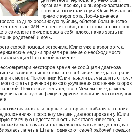
длительного периода, а у некоторых
организм, все же, не выдерживает.
Весть 
срочной госпитализации Юлии Началово
прямо с аэропорта Лос-Анджелеса
трясла на днях российскую публику, облетев большинство
ечественных СМИ. В прессе сообщалось о том, что женщин
е в самолете почувствовала себя плохо, начав звать на
мощь родителей и дочь.
рета скорой помощи встречала Юлию уже в аэропорту, а
ериканские медики приняли решение о необходимости
спитализации Началовой на месте.
есс-секретари некоторое время не сообщали диагноза
тистки, заявляя лишь о том, что пребывает звезда на грани
зни и смерти. Поклонники Юлии начали размышлять о том, 
 могло стать причиной резкого ухудшения состояния здоро
чаловой. Некоторые считали, что в Мексике звезда могла
дцепить опасную инфекцию, другие полагали, что всему ви
ета.
к позже оказалось, и первые, и вторые ошибались в своих
едположениях, поскольку медики диагностировали у Юлии
трую почечную недостаточность. Как стало известно, на
льные боли в почках артистка жаловалась еще до того, как
биралась лететь в Штаты, однако от своей рабочей поездки