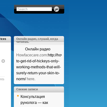
rices
Онлайн радио, слушай, когда
читаешь.
Онлайн радио
Howfacecare.com:
http://howfacecare.com/how-
ы
to-get-rid-of-hickeys-only-
working-methods-that-will-
surely-return-your-skin-to-
norm/
here.
nts
Свежие записи
Консультация
рунолога — как