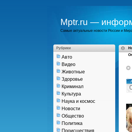
Mptr.ru — инфор
Самые актуальные новости России и Мир
Рубрики
H
Or
Авто
Видео
Животные
Здоровье
Криминал
Культура
Наука и космос
Новости
Общество
Политика
Происшествия