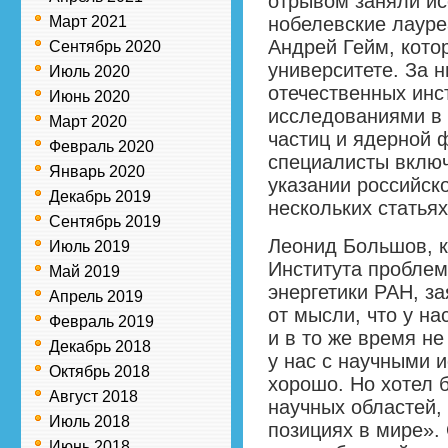
отрывом заняли ис
Март 2021
нобелевские лауре
Андрей Гейм, кото
Сентябрь 2020
университете. За н
Июль 2020
отечественных инс
Июнь 2020
исследованиями в
Март 2020
частиц и ядерной 
Февраль 2020
специалисты включ
Январь 2020
указании российск
Декабрь 2019
нескольких статьях
Сентябрь 2019
Леонид Большов, к
Июль 2019
Института проблем
Май 2019
энергетики РАН, за
Апрель 2019
от мысли, что у на
Февраль 2019
и в то же время н
Декабрь 2018
у нас с научными 
Октябрь 2018
хорошо. Но хотел б
Август 2018
научных областей,
Июль 2018
позициях в мире». 
Июнь 2018