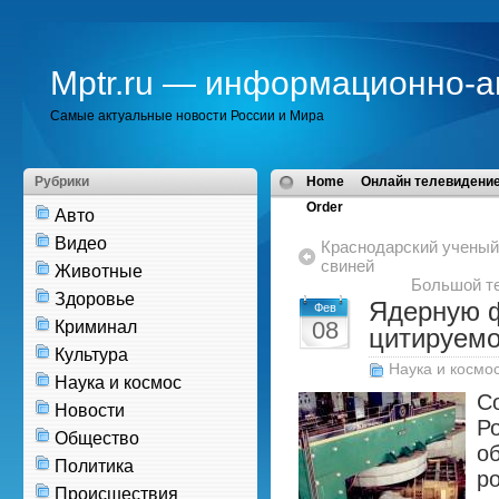
Mptr.ru — информационно-а
Самые актуальные новости России и Мира
Рубрики
Home
Онлайн телевидение
Order
Авто
Видео
Краснодарский ученый
свиней
Животные
Большой те
Здоровье
Ядерную ф
Фев
08
Криминал
цитируемо
Культура
Наука и космо
Наука и космос
С
Новости
Р
Общество
о
Политика
р
Происшествия