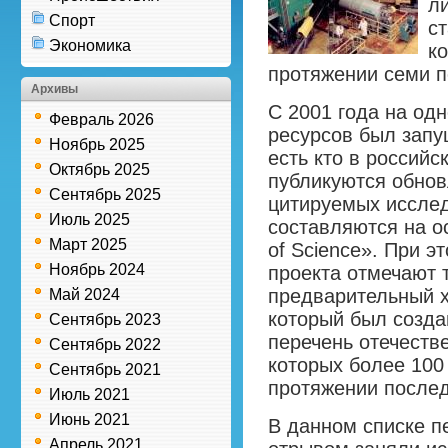
л
Спорт
ст
Экономика
к
протяжении семи п
Архивы
С 2001 года на од
Февраль 2026
ресурсов был запу
Ноябрь 2025
есть кто в российс
Октябрь 2025
публикуются обно
Сентябрь 2025
цитируемых исслед
Июль 2025
составляются на 
Март 2025
of Science». При э
Ноябрь 2024
проекта отмечают 
предварительный х
Май 2024
который был созда
Сентябрь 2023
перечень отечеств
Сентябрь 2022
которых более 100
Сентябрь 2021
протяжении послед
Июль 2021
Июнь 2021
В данном списке п
Апрель 2021