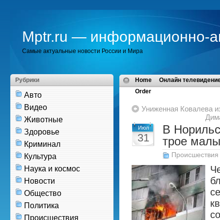
Mptr.ru — информационно-а
Самые актуальные новости России и Мира
Рубрики
Home
Онлайн телевидение
Order
Авто
Видео
Униженная Ковалева и
Дим
Животные
В Норильс
Июл
Здоровье
31
трое мал
Криминал
Происшествия
Культура
Ч
Наука и космос
бл
Новости
с
Общество
кв
Политика
с
Происшествия