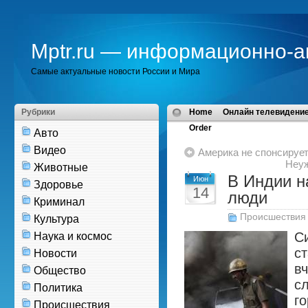
Mptr.ru — информационно-а
Самые актуальные новости России и Мира
Рубрики
Home
Онлайн телевидение
Order
Авто
Видео
Америка не спонсирует
Неуж
Животные
В Индии н
Июн
Здоровье
14
люди
Криминал
Происшествия
Культура
С
Наука и космос
с
Новости
в
Общество
с
Политика
г
Происшествия