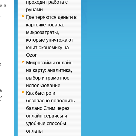
проходит работа с
и в
рунами
о
Где теряются деньги в
карточке товара:
микрозатраты,
которые уничтожают
юнит-экономику на
Ozon
Микрозаймы онлайн
е
на карту: аналитика,
выбор и грамотное
использование
ь
Как быстро и
ь
безопасно пополнить
у
баланс Стим через
онлайн сервисы и
удобные способы
оплаты