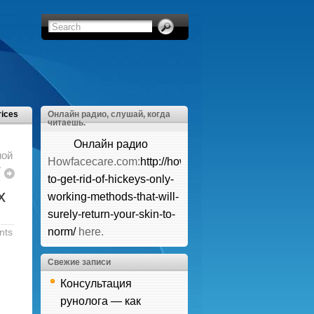
rices
Онлайн радио, слушай, когда
читаешь.
Онлайн радио
ной
Howfacecare.com:
http://howfacecare.com/how-
е
ь
to-get-rid-of-hickeys-only-
х
working-methods-that-will-
surely-return-your-skin-to-
norm/
here.
nts
Свежие записи
Консультация
рунолога — как