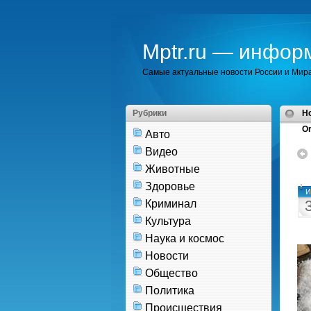
Mptr.ru — инфор
Самые актуальные новости России и Мир
Рубрики
H
Or
Авто
Видео
Животные
Здоровье
И
Криминал
Культура
Наука и космос
Новости
Общество
Политика
Происшествия