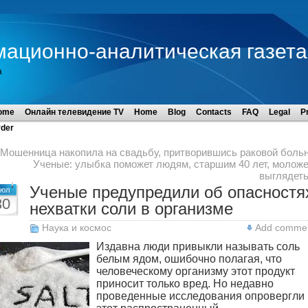
мационно-аналитическая газета
а
ome
Онлайн телевидение TV
Home
Blog
Contacts
FAQ
Legal
P
der
Мошенница накопила на свадьбу, притворившись раковой боль
Ученые: улыбка поможет людям, старшим 40 лет, молож
выглядет
Ученые предупредили об опасностя
юл
30
нехватки соли в организме
Наука и космос
Add comme
Издавна люди привыкли называть соль
белым ядом, ошибочно полагая, что
человеческому организму этот продукт
приносит только вред. Но недавно
проведенные исследования опровергли