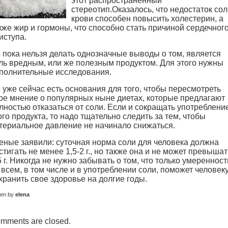
этот распространенный
стереотип.
Оказалось, что недостаток сол
крови способен повысить холестерин, а
кже жир и гормоны, что способно стать причиной сердечног
иступа.
 пока нельзя делать однозначные выводы о том, является
ль вредным, или же полезным продуктом. Для этого нужны
полнительные исследования.
 уже сейчас есть основания для того, чтобы пересмотреть
ое мнение о популярных ныне диетах, которые предлагают
лностью отказаться от соли. Если и сокращать употреблени
ого продукта, то надо тщательно следить за тем, чтобы
териальное давление не начинало снижаться.
еные заявили: суточная норма соли для человека должна
стигать не менее 1,5-2 г., но также она и не может превышат
5 г. Никогда не нужно забывать о том, что только умеренност
 всем, в том числе и в употреблении соли, поможет человек
хранить свое здоровье на долгие годы.
ten by
elena
mments are closed.