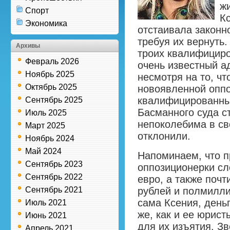
ж
Спорт
К
Экономика
отстаивала законн
требуя их вернуть
Архивы
троих квалифициро
Февраль 2026
очень известный а
Ноябрь 2025
несмотря на то, чт
Октябрь 2025
новоявленной оппо
квалифицированны
Сентябрь 2025
Басманного суда 
Июль 2025
непоколебима в с
Март 2025
отклонили.
Ноябрь 2024
Май 2024
Напоминаем, что п
Сентябрь 2023
оппозиционерки сл
Сентябрь 2022
евро, а также поч
Сентябрь 2021
рублей и полмилли
сама Ксения, деньг
Июль 2021
же, как и ее юрист
Июнь 2021
для их изъятия. Зв
Апрель 2021