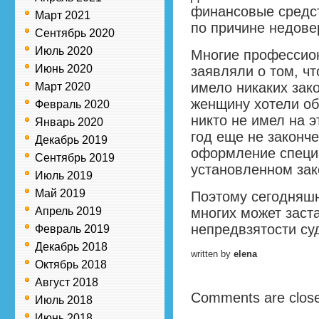
финансовые средст
Март 2021
по причине недове
Сентябрь 2020
Июль 2020
Многие профессио
Июнь 2020
заявляли о том, чт
имело никаких зак
Март 2020
женщину хотели об
Февраль 2020
никто не имел на э
Январь 2020
год еще не законче
Декабрь 2019
оформление специ
Сентябрь 2019
установленном зак
Июль 2019
Май 2019
Поэтому сегодняш
Апрель 2019
многих может заст
непредвзятости су
Февраль 2019
Декабрь 2018
written by
elena
Октябрь 2018
Август 2018
Comments are clos
Июль 2018
Июнь 2018