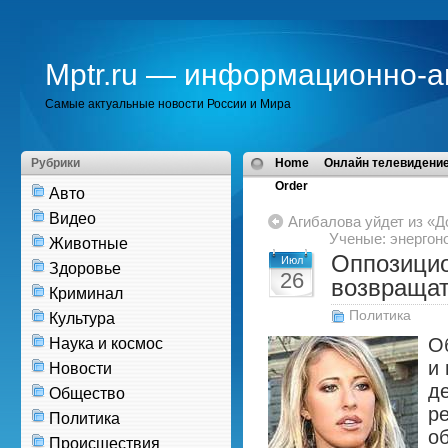
Mptr.ru — информационно-а
Самые актуальные новости России и Мира
Рубрики
Home
Онлайн телевидение
Order
Авто
Видео
Агибалова уйдет из «Д
Ученые: энергон
Животные
Оппозицио
Июл
Здоровье
26
возвращат
Криминал
Политика
Культура
О
Наука и космос
и
Новости
д
Общество
р
Политика
о
Происшествия