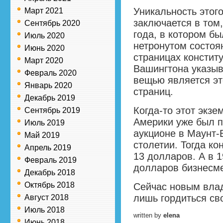
Уникальность этог
Март 2021
заключается в том,
Сентябрь 2020
года, в котором бы
Июль 2020
нетронутом состоя
Июнь 2020
страницах констит
Март 2020
Вашингтона указыв
Февраль 2020
вещью является эт
Январь 2020
страниц.
Декабрь 2019
Когда-то этот экзе
Сентябрь 2019
Америки уже был п
Июль 2019
аукционе в Маунт-
Май 2019
столетии. Тогда ко
Апрель 2019
13 долларов. А в 1
Февраль 2019
долларов бизнесме
Декабрь 2018
Октябрь 2018
Сейчас новым влад
лишь гордиться св
Август 2018
Июль 2018
written by
elena
Июнь 2018