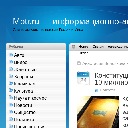
Mptr.ru — информационно-а
Самые актуальные новости России и Мира
Рубрики
Home
Онлайн телевидение
Order
Авто
Видео
Анастасия Волочкова в
Животные
Конституц
Июн
Здоровье
24
10 миллио
Криминал
Новости
Культура
К
Наука и космос
в
Новости
з
Общество
с
Политика
к
Происшествия