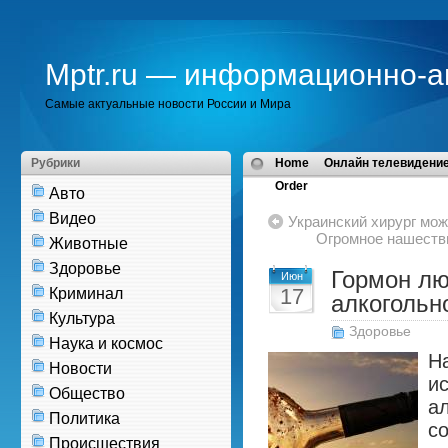
Mptr.ru — информационно-а
Самые актуальные новости России и Мира
Рубрики
Home
Онлайн телевидение
Order
Авто
Видео
Украинский хирург мож
Огромное нашеств
Животные
Здоровье
Гормон лю
Июн
17
Криминал
алкогольн
Культура
Здоровье
Наука и космос
Н
Новости
и
Общество
а
Политика
с
Происшествия