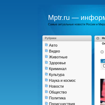
Mptr.ru — инфор
Самые актуальные новости России и Мир
Рубрики
H
Or
Авто
Видео
Животные
И
Здоровье
Криминал
Культура
Наука и космос
Новости
Общество
Политика
Происшествия