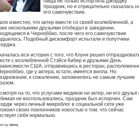
пища не только испортила Джорджу
праздник, но и отрицательно сказалась н
его самочувствии.
ало известно, что актер вместе со своей возлюбленной, а
кже несколькими друзьями отобедал в заведении,
ходящемся в Черноббио, после чего его самочувствие
удшилось. Подобный дискомфорт испытали и попутчики
орджа.
началась вся история с того, что Клуни решил отпраздноват
есте с возлюбленной Стэйси Кибер и друзьями День
зависимости США, отправившись в ресторан, расположен
Черноббио, где у актера, кстати, имеется вилла. Но
азднование, к сожалению, запомнилось не самым лучшим
разом.
смотря на то, что услугами медиков ни актер, ни его друзья 
бимая не воспользовались, праздник был испорчен. Сам
ордж через личный микроблог в социальной сети уже
покоил своих поклонников новостью о том, что сейчас
вствует себя нормально.
ten by
elena