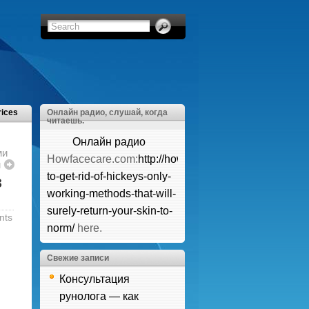
rices
Онлайн радио, слушай, когда
читаешь.
Онлайн радио
ми
Howfacecare.com:
http://howfacecare.com/how-
м
to-get-rid-of-hickeys-only-
з
working-methods-that-will-
surely-return-your-skin-to-
nts
norm/
here.
Свежие записи
Консультация
рунолога — как