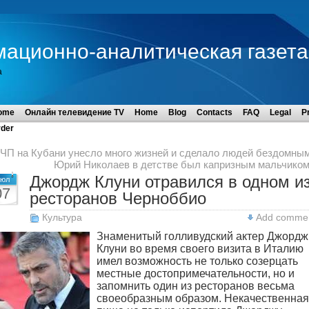
мационно-аналитическая газета
а
ome
Онлайн телевидение TV
Home
Blog
Contacts
FAQ
Legal
P
der
ЧП на Кубани унесло много жизней и сделало людей бездомны
Юрий Николаев в детстве был капризным мальчико
Джордж Клуни отравился в одном и
юл
07
ресторанов Черноббио
Культура
Add comme
Знаменитый голливудский актер Джордж
Клуни во время своего визита в Италию
имел возможность не только созерцать
местные достопримечательности, но и
запомнить один из ресторанов весьма
своеобразным образом. Некачественная