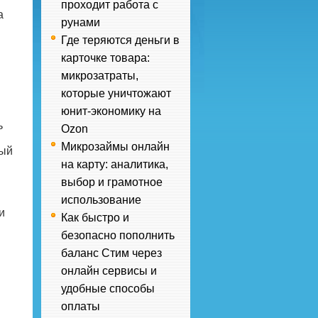
проходит работа с
а
рунами
Где теряются деньги в
карточке товара:
микрозатраты,
которые уничтожают
юнит-экономику на
ь
Ozon
Микрозаймы онлайн
ный
на карту: аналитика,
выбор и грамотное
использование
и
Как быстро и
безопасно пополнить
баланс Стим через
онлайн сервисы и
удобные способы
оплаты